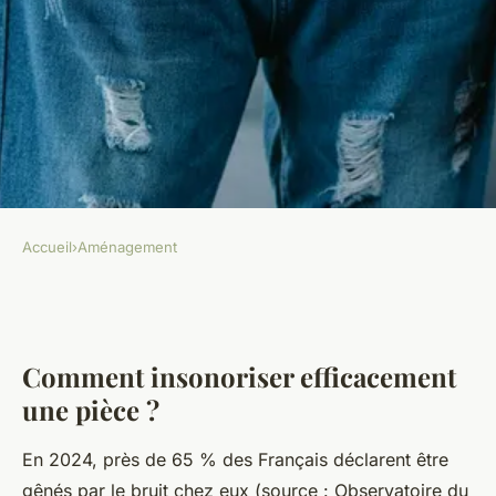
Accueil
›
Aménagement
AMÉNAGEMENT
Comment insonoriser
efficacement une pièce ?
Comment insonoriser efficacement
une pièce ?
admin
•
9 janvier 2026
•
8 min de lecture
En 2024, près de 65 % des Français déclarent être
gênés par le bruit chez eux (source : Observatoire du