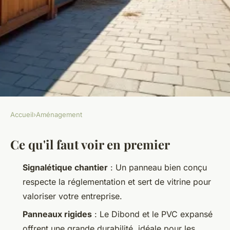
Accueil
›
Aménagement
AMÉNAGEMENT
Ce qu'il faut voir en premier
Panneaux de chantier à Nantes
: les meilleures options pour
Signalétique chantier
: Un panneau bien conçu
vos projets
respecte la réglementation et sert de vitrine pour
valoriser votre entreprise.
Marceau
•
26/05/2026 10:22
•
12 min de lecture
Panneaux rigides
: Le Dibond et le PVC expansé
offrent une grande durabilité, idéale pour les