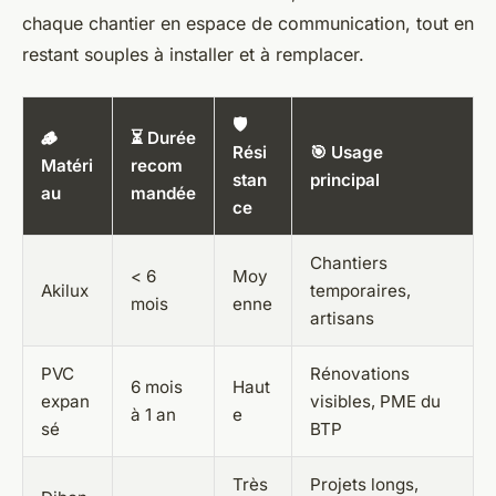
chaque chantier en espace de communication, tout en
restant souples à installer et à remplacer.
🛡️
🪵
⏳ Durée
Rési
🎯 Usage
Matéri
recom
stan
principal
au
mandée
ce
Chantiers
< 6
Moy
Akilux
temporaires,
mois
enne
artisans
PVC
Rénovations
6 mois
Haut
expan
visibles, PME du
à 1 an
e
sé
BTP
Très
Projets longs,