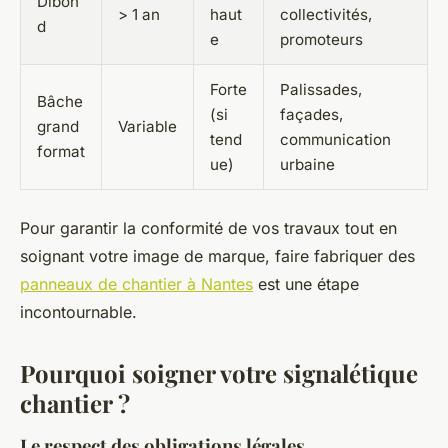
Dibon
> 1 an
haut
collectivités,
d
e
promoteurs
Forte
Palissades,
Bâche
(si
façades,
grand
Variable
tend
communication
format
ue)
urbaine
Pour garantir la conformité de vos travaux tout en
soignant votre image de marque, faire fabriquer des
panneaux de chantier à Nantes
est une étape
incontournable.
Pourquoi soigner votre signalétique
chantier ?
Le respect des obligations légales