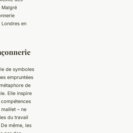
. Malgré
onnerie
e Londres en
açonnerie
ble de symboles
ques empruntées
a métaphore de
e. Elle inspire
es compétences
maillet – ne
es du travail
s. De même, les