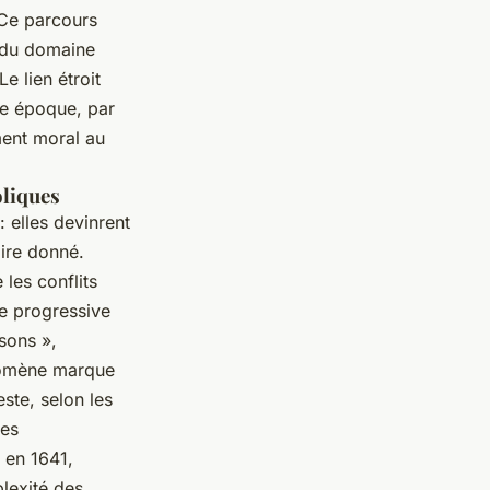
 Ce parcours
 du domaine
e lien étroit
tte époque, par
ment moral au
oliques
: elles devinrent
oire donné.
 les conflits
rée progressive
sons »,
énomène marque
ste, selon les
res
 en 1641,
plexité des