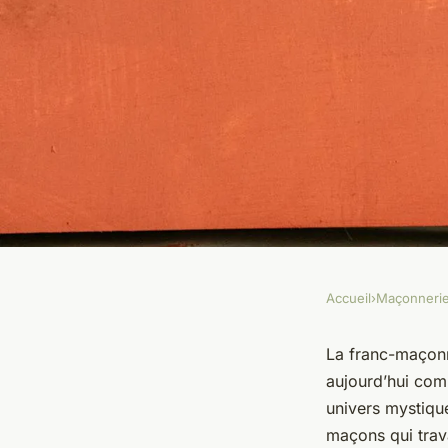
Accueil
›
Maçonneri
MAÇONNERIE
La franc-maçonnerie
La franc-maçonne
aujourd’hui comm
origines, principes 
univers mystique
maçons qui trava