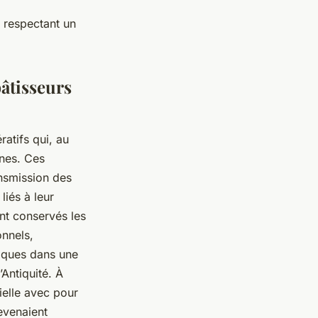
 respectant un
bâtisseurs
atifs qui, au
nes. Ces
ansmission des
liés à leur
ent conservés les
onnels,
tiques dans une
Antiquité. À
ielle avec pour
evenaient